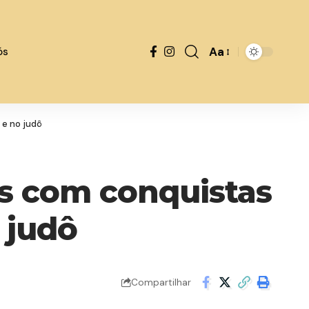
Aa
ós
 e no judô
is com conquistas
 judô
Compartilhar