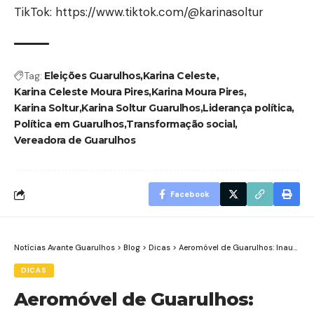
TikTok:
https://www.tiktok.com/@karinasoltur
Tag:
Eleições Guarulhos
Karina Celeste
Karina Celeste Moura Pires
Karina Moura Pires
Karina Soltur
Karina Soltur Guarulhos
Liderança política
Política em Guarulhos
Transformação social
Vereadora de Guarulhos
Facebook
Notícias Avante Guarulhos
>
Blog
>
Dicas
>
Aeromóvel de Guarulhos: Inauguração Prevista para Dezembro Promete Revolucionar Acesso ao Aeroporto
DICAS
Aeromóvel de Guarulhos: