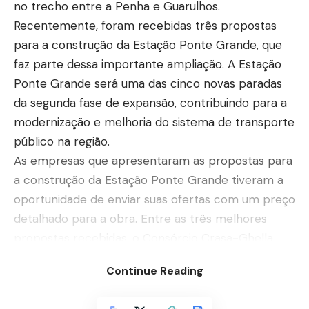
no trecho entre a Penha e Guarulhos.
Recentemente, foram recebidas três propostas
para a construção da Estação Ponte Grande, que
faz parte dessa importante ampliação. A Estação
Ponte Grande será uma das cinco novas paradas
da segunda fase de expansão, contribuindo para a
modernização e melhoria do sistema de transporte
público na região.
As empresas que apresentaram as propostas para
a construção da Estação Ponte Grande tiveram a
oportunidade de enviar suas ofertas com um preço
detalhado para a obra. Entre as três melhores
propostas recebidas, o Consórcio Crasa-Ghella
apresentou a oferta mais baixa, com o valor de R$
Continue Reading
405.344.401,00. As outras propostas foram da
Constran Infraestrutura e Construções, com o