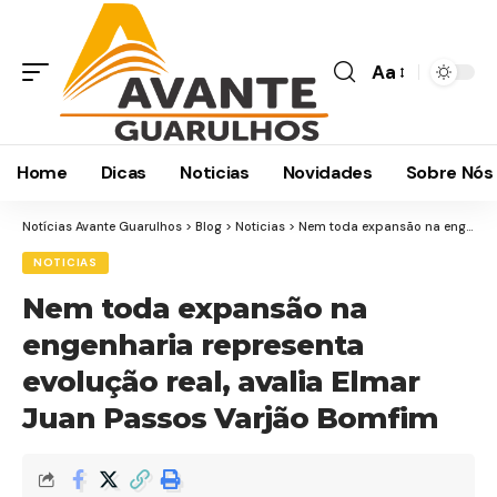
Aa
Home
Dicas
Noticias
Novidades
Sobre Nós
Notícias Avante Guarulhos
>
Blog
>
Noticias
>
Nem toda expansão na engenharia representa evolução real, avalia Elmar Juan Passos Varjão Bomfim
NOTICIAS
Nem toda expansão na
engenharia representa
evolução real, avalia Elmar
Juan Passos Varjão Bomfim