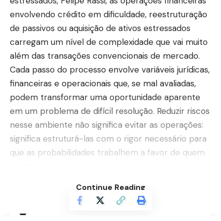
estressados, Felipe Rassi, as operações financeiras
envolvendo crédito em dificuldade, reestruturação
de passivos ou aquisição de ativos estressados
carregam um nível de complexidade que vai muito
além das transações convencionais de mercado.
Cada passo do processo envolve variáveis jurídicas,
financeiras e operacionais que, se mal avaliadas,
podem transformar uma oportunidade aparente
em um problema de difícil resolução. Reduzir riscos
nesse ambiente não significa evitar as operações:
significa estruturá-las com o rigor necessário para
que as probabilidades trabalhem a favor de quem
investe.
Continue Reading
Contents
Onde os riscos realmente se escondem em
operações de crédito estressado?