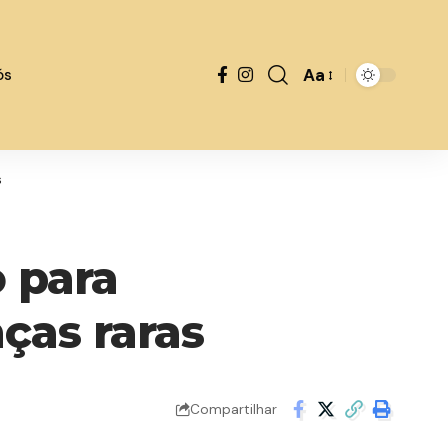
Aa
ós
s
 para
ças raras
Compartilhar