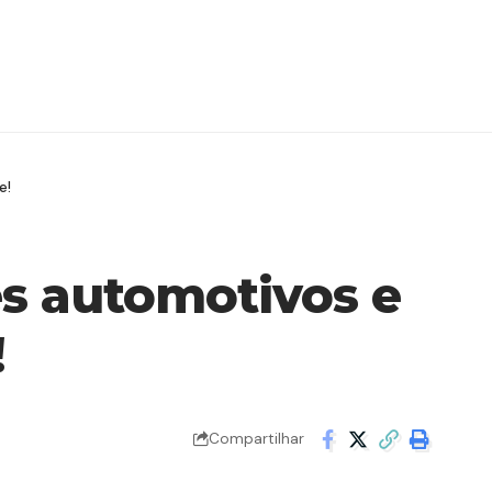
e!
es automotivos e
!
Compartilhar