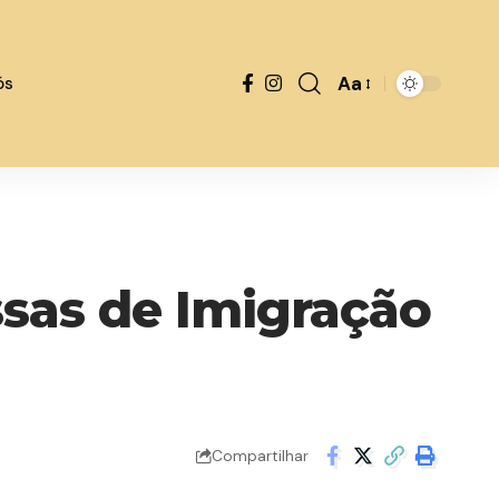
Aa
ós
ssas de Imigração
Compartilhar