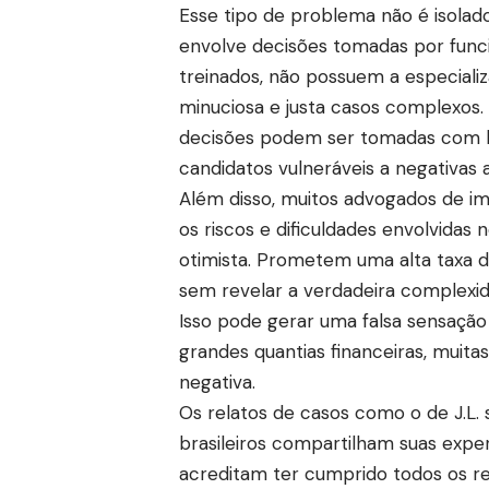
Esse tipo de problema não é isolad
envolve decisões tomadas por funci
treinados, não possuem a especializ
minuciosa e justa casos complexos. A
decisões podem ser tomadas com ba
candidatos vulneráveis a negativas a
Além disso, muitos advogados de imi
os riscos e dificuldades envolvida
otimista. Prometem uma alta taxa 
sem revelar a verdadeira complexid
Isso pode gerar uma falsa sensação 
grandes quantias financeiras, muit
negativa.
Os relatos de casos como o de J.L.
brasileiros compartilham suas experi
acreditam ter cumprido todos os r