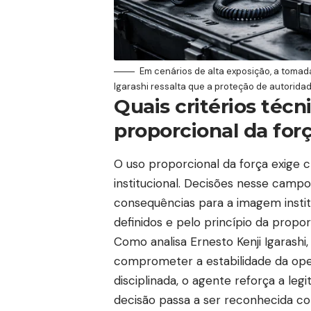
Em cenários de alta exposição, a tomad
Igarashi ressalta que a proteção de autorid
Quais critérios técn
proporcional da for
O uso proporcional da força exige c
institucional. Decisões nesse campo
consequências para a imagem instit
definidos e pelo princípio da propo
Como analisa Ernesto Kenji Igarashi
comprometer a estabilidade da oper
disciplinada, o agente reforça a leg
decisão passa a ser reconhecida com