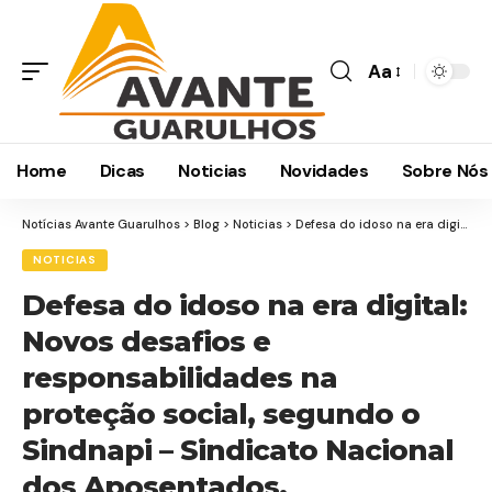
Aa
Home
Dicas
Noticias
Novidades
Sobre Nós
Notícias Avante Guarulhos
>
Blog
>
Noticias
>
Defesa do idoso na era digital: Novos desafios e responsabilidades na proteção social, segundo o Sindnapi – Sindicato Nacional dos Aposentados, Pensionistas e Idosos
NOTICIAS
Defesa do idoso na era digital:
Novos desafios e
responsabilidades na
proteção social, segundo o
Sindnapi – Sindicato Nacional
dos Aposentados,