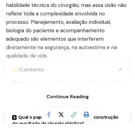
habilidade técnica do cirurgião, mas essa visão não
reflete toda a complexidade envolvida no
processo. Planejamento, avaliação individual,
biologia do paciente e acompanhamento
adequado são elementos que interferem
diretamente na segurança, na autoestima e na
qualidade de vida.
Contents
Por que a técnica isolada não define o resultado
da cirurgia plástica?
Continue Reading
Como o planejamento influencia o resultado da
cirurgia plástica?
Qual o papel do pós-operatório na construção
do resultado da cirurgia plástica?
Cirurgia plástica como processo completo e