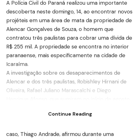
A Polícia Civil do Paraná realizou uma importante
descoberta neste domingo, 14, ao encontrar novos
projéteis em uma área de mata da propriedade de
Alencar Gonçalves de Souza, o homem que
contratou três paulistas para cobrar uma dívida de
R$ 255 mil. A propriedade se encontra no interior
paranaense, mais especificamente na cidade de
Icaraíma.
A investigação sobre os desaparecimentos de
Alencar e dos três paulistas, Robishley Hirnani de
Oliveira, Rafael Juliano Marascalchi e Diego
Henrique Afonso, que sumiram no início de agosto,
tem sido intensa. A polícia suspeita que a
Continue Reading
propriedade em questão seja o local onde os
desaparecidos foram assassinados. O delegado do
caso, Thiago Andrade, afirmou durante uma