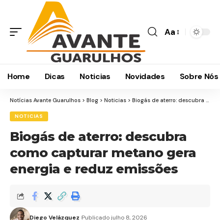
Aa
Home
Dicas
Noticias
Novidades
Sobre Nós
Notícias Avante Guarulhos
>
Blog
>
Noticias
>
Biogás de aterro: descubra como capturar metano gera energia e reduz emissões
NOTICIAS
Biogás de aterro: descubra
como capturar metano gera
energia e reduz emissões
Diego Velázquez
Publicado julho 8, 2026