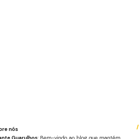
bre nós
ante Guarulhos
: Bem-vindo ao blog que mantém