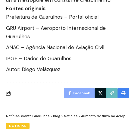
uma metrópole em constante crescimento.
Fontes originais
:
Prefeitura de Guarulhos – Portal oficial
GRU Airport – Aeroporto Internacional de
Guarulhos
ANAC – Agência Nacional de Aviação Civil
IBGE – Dados de Guarulhos
Autor: Diego Velázquez
Facebook
Notícias Avante Guarulhos
>
Blog
>
Noticias
>
Aumento de fluxo no Aeroporto de Guarulhos pressiona mobilidade e levanta alertas para acessos viários na cidade
NOTICIAS