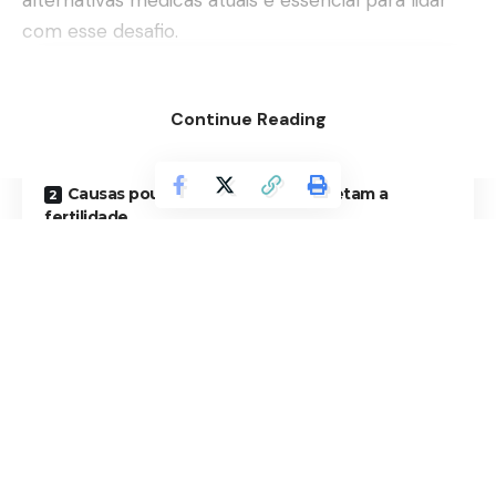
alternativas médicas atuais é essencial para lidar
com esse desafio.
Contents
Continue Reading
O que caracteriza a infertilidade secundária
masculina
Causas pouco conhecidas que afetam a
fertilidade
Diagnóstico e estratégias clínicas
Avanços nos tratamentos disponíveis
Infertilidade secundária masculina: superar
desafios com diagnóstico e inovação
O que caracteriza a infertilidade
Entre em contato:
secundária masculina
contato@avanteguarulhos.com.br
A infertilidade secundária é definida pela