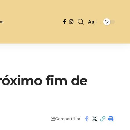
Aa
ós
róximo fim de
Compartilhar