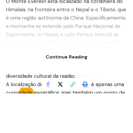
O Monte Everest está localizado na cordilheira do
Himalaia, na fronteira entre o Nepal e o Tibete, que
é uma região autônoma da China. Especificamente,
a montanha se estende pelo Parque Nacional de
Sagarmatha, no Nepal, e pelo Parque Natural de
Qomolangma, no Tibete. Ao se perguntar
onde
fica o Monte Everest?
, é interessante notar que a
Continue Reading
montanha é chamada de “Sagarmatha” em nepali
e “Chomolungma” em tibetano, refletindo a rica
diversidade cultural da região.
A localização do Monte Everest não é apenas uma
curiosidade geográfica, mas também um ponto de
atração turística significativo. Todos os anos,
milhares de pessoas viajam para a região do
Himalaia em busca de aventuras e experiências
únicas. O trekking até o campo-base do Everest é