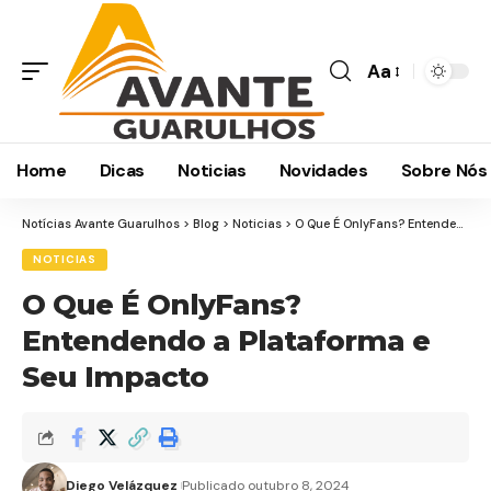
Aa
Home
Dicas
Noticias
Novidades
Sobre Nós
Notícias Avante Guarulhos
>
Blog
>
Noticias
>
O Que É OnlyFans? Entendendo a Plataforma e Seu Impacto
NOTICIAS
O Que É OnlyFans?
Entendendo a Plataforma e
Seu Impacto
Diego Velázquez
Publicado outubro 8, 2024