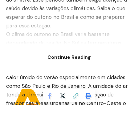
saúde devido às variações climáticas. Saiba o que
esperar do outono no Brasil e como se preparar
para essa estação.
O clima do outono no Brasil varia bastante
dependendo da região. No Sul as temperaturas
podem chegar a mínimas abaixo de 10°C com
Continue Reading
manhãs geladas e ventos mais intensos. O outono
no Brasil traz um alívio para quem sofreu com o
calor úmido do verão especialmente em cidades
como São Paulo e Rio de Janeiro. A umidade do ar
tende a diminuir aumentando a sensação de
frescor nas áreas urbanas. Já no Centro-Oeste o
outono no Brasil é marcado por um tempo seco
que exige cuidados extras com hidratação. Essa
diversidade climática torna o outono no Brasil uma
estação única e cheia de contrastes.