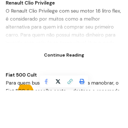
Renault Clio Privilege
O Renault Clio Privilege com seu motor 1.6 litro flex,
é considerado por muitos como a melhor
alternativa para quem irá comprar seu primeiro
carro. Para quem não possui muito dinheiro para
investir, esse veículo se torna viável, já que pode
ser encontrado por menos de R$ 16.000. Possui
Continue Reading
câmbio manual e é um ótimo automóvel para ser
utilizado no dia a dia.
Fiat 500 Cult
Para quem busca um carro fácil para manobrar, o
Fiat 500 é a escolha certa — destaca o renomado
Joni Ricardo Fernandes Duarte. Por possuir um
porte pequeno e compacto, ele é ideal para
balizas. Além disso, possui um câmbio manual e um
motor que possibilita 88 cv e 12,5 kgfm. Outros