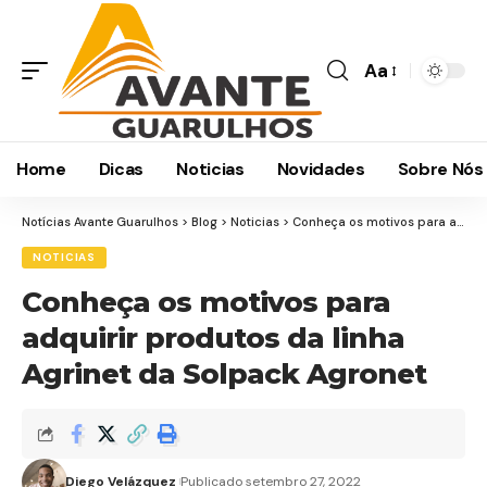
Aa
Home
Dicas
Noticias
Novidades
Sobre Nós
Notícias Avante Guarulhos
>
Blog
>
Noticias
>
Conheça os motivos para adquirir produtos da linha Agrinet da Solpack Agronet
NOTICIAS
Conheça os motivos para
adquirir produtos da linha
Agrinet da Solpack Agronet
Diego Velázquez
Publicado setembro 27, 2022